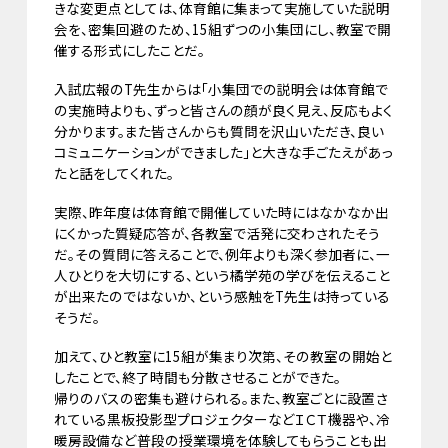
きな変更点としては、体育館に集まって実施していた説明
会を、密集回避のため、15組ずつの小集団にし、教室で開
催する形式にしたことだ。
入試広報のT先生からは「小集団での説明会は体育館で
の実施時よりも、ずっと皆さんの顔が良く見え、反応もよく
分かります。また皆さんからも質問を沢山いただき、良い
コミュニケーションができました」と大きな手ごたえがあっ
たと話をしてくれた。
実際、昨年度は体育館で開催していた時にはなかなか出
にくかった質疑応答が、各教室で活発に交わされたそう
だ。その質問に答えることで、例年よりも深く参加者に、一
人ひとりを大切にする、という橘学苑の学びを伝えること
が出来たのではないか、という感触をT先生は持っている
そうだ。
加えて、ひと教室に15組が集まり次第、その教室の開始と
したことで、終了時間も分散させることができた。
帰りのバスの密集も避けられる。また、教室ごとに設置さ
れている黒板投影型プロジェクターなどＩＣＴ機器や、冷
暖房設備など普段の授業環境を体験してもらうことも出