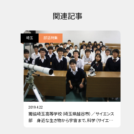
関連記事
埼玉
部活特集
2019.4.22
獨協埼玉高等学校（埼玉県越谷市）／サイエンス
部 身近な生き物から宇宙まで、科学（サイエン
ス）します！