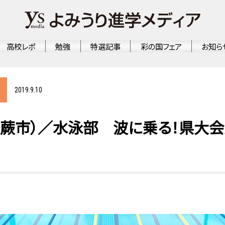
高校レポ
勉強
特選記事
彩の国フェア
お知ら
2019.9.10
蕨市）／水泳部 波に乗る！県大会