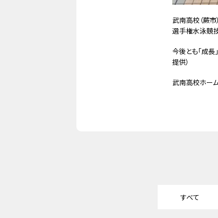
武南高校（蕨市
選手権水泳競技
今後とも「成長
提供）
武南高校ホー
すべて