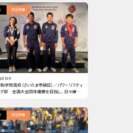
玉
部活特集
20.10.9
浦和学院高校（さいたま市緑区）／パワーリフティ
ング部 全国大会団体優勝を目指し、 日々練習
に励んでいます！
京
部活特集