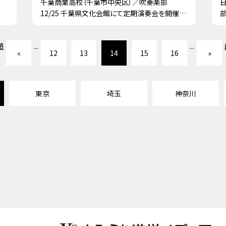
ス
千葉商業高校（千葉市中央区）／吹奏楽部
12/25 千葉県文化会館にて定期演奏会を開催し
ます！
頭
...
...
«
12
13
14
15
16
»
東京
埼玉
神奈川