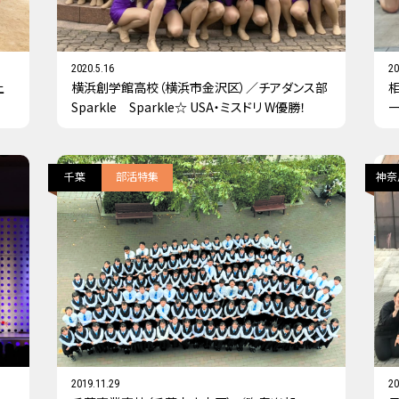
2020.5.16
20
上
横浜創学館高校（横浜市金沢区）／チアダンス部
Sparkle Sparkle☆ USA・ミスドリ W優勝！
ー
り
千葉
部活特集
神奈
2019.11.29
20