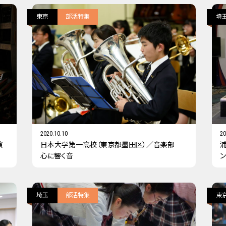
東京
部活特集
埼
2020.10.10
20
演
日本大学第一高校（東京都墨田区）／音楽部
心に響く音
埼玉
部活特集
東