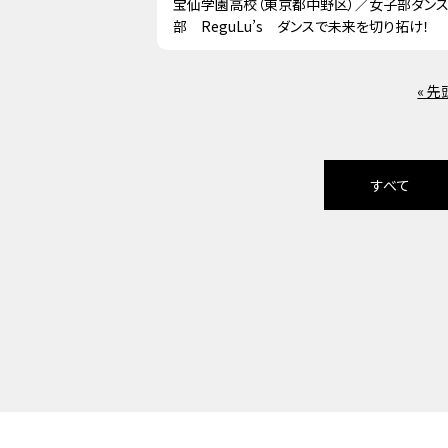
宝仙学園高校（東京都中野区）／女子部ダン
部 ReguLu’s ダンスで未来を切り拓け！
« 先
すべて