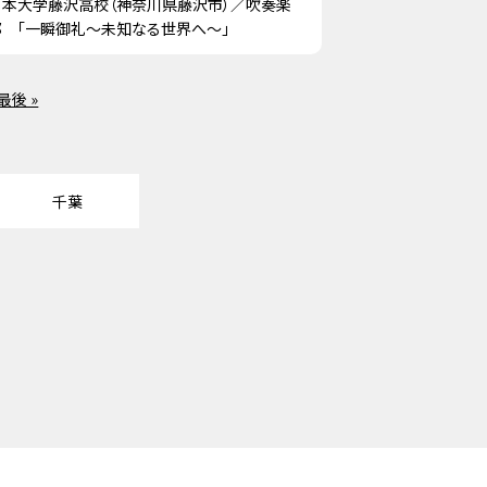
日本大学藤沢高校（神奈川県藤沢市）／吹奏楽
部 「一瞬御礼～未知なる世界へ～」
最後 »
千葉