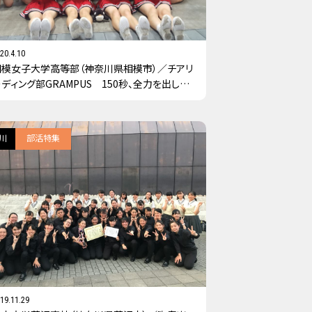
20.4.10
相模女子大学高等部（神奈川県相模市）／チアリ
ディング部GRAMPUS 150秒、全力を出し切
ます！
川
部活特集
19.11.29