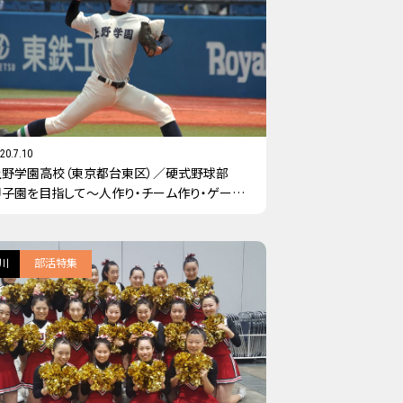
20.7.10
上野学園高校（東京都台東区）／硬式野球部
甲子園を目指して～人作り・チーム作り・ゲーム
作り
川
部活特集