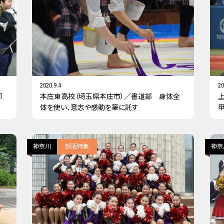
2020.9.4
20
都
本庄東高校（埼玉県本庄市）／書道部 身体全
体を使い、意志や感動を筆に託す
神奈川
部活特集
神奈