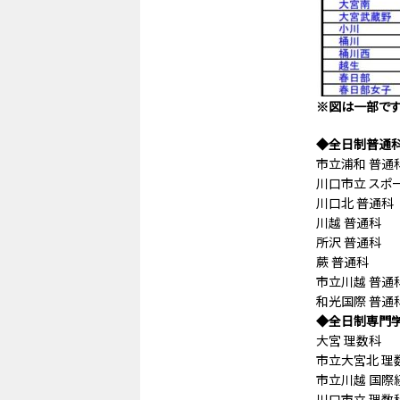
※図は一部で
◆全日制普通科
市立浦和 普通
川口市立 スポー
川口北 普通
川越 普通科
所沢 普通科
蕨 普通科 
市立川越 普
和光国際 普通
◆全日制専門学
大宮 理数科 
市立大宮北 理数
市立川越 国際経
川口市立 理数