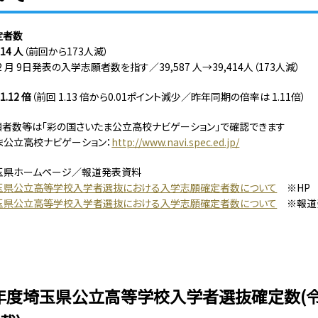
定者数
14 人
（前回から173人減）
 月 9日発表の入学志願者数を指す／39,587 人→39,414人（173人減）
.12 倍
（前回 1.13 倍から0.01ポイント減少／昨年同期の倍率は 1.11倍）
者数等は「彩の国さいたま公立高校ナビゲーション」で確認できます
ま公立高校ナビゲーション：
http://www.navi.spec.ed.jp/
玉県ホームページ／報道発表資料
玉県公立高等学校入学者選抜における入学志願確定者数について
※HP
玉県公立高等学校入学者選抜における入学志願確定者数について
※報道
年度埼玉県公立高等学校入学者選抜確定数(令