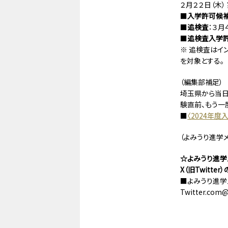
２月２２日（木
■
入学許可候
■
追検査
：３月
■
追検査入学
※ 追検査はイ
を対象とする。
（編集部補足）
埼玉県から当日
験直前、もう一
■
〈2024年
（よみうり進学
☆よみうり進学メ
X（旧Twitt
■よみうり進学メ
Twitter.com