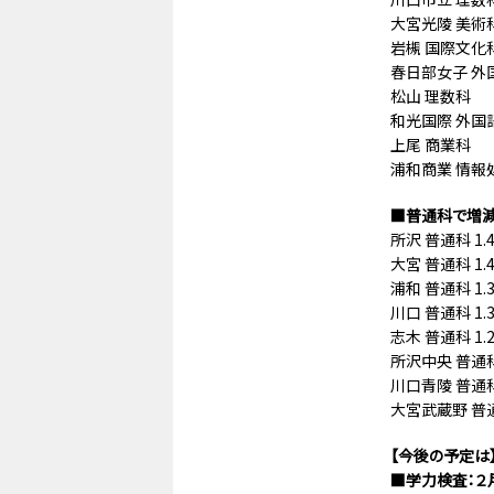
大宮光陵 美術
岩槻 国際文化
春日部女子 外国
松山 理数科 
和光国際 外国語
上尾 商業科 
浦和商業 情報処
■普通科で増減
所沢 普通科 1.
大宮 普通科 1.
浦和 普通科 1.
川口 普通科 1.
志木 普通科 1.
所沢中央 普通科 
川口青陵 普通科 
大宮武蔵野 普通科
【今後の予定は
■学力検査：２