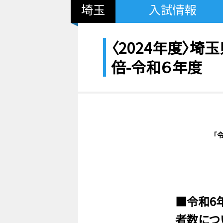
埼玉
入試情報
〈2024年度〉埼
倍-令和６年度
「
■令和6
者数につ