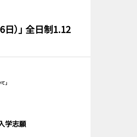
）」 全日制1.12
て」
入学志願