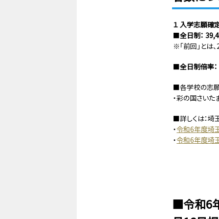
１ 入学志願確
■
全日制： 39,4
※「前回」とは、2
■
全日制倍率： 1
■各学校の志願
・彩の国さいた
■詳しくは：埼
・
令和6年度埼
・
令和6年度埼
■令和6