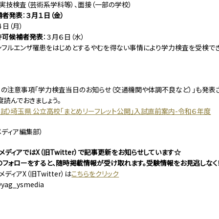
） 実技検査（芸術系学科等）、面接（一部の学校）
補者発表
：
３月１日（金）
４日（月）
許可候補者発表
：３月６日（水）
ンフルエンザ罹患をはじめとするやむを得ない事情により学力検査を受検で
の注意事項「学力検査当日のお知らせ（交通機関や体調不良など）」も発表
度読んでおきましょう。
度入試〉埼玉県 公立高校「まとめリーフレット公開」入試直前案内-令和６年度
メディア編集部）
ディアではX（旧Twitter）で記事更新をお知らせしています☆
er）のフォローをすると、随時掲載情報が受け取れます。受験情報をお見逃しなく
ディアX（旧Twitter）は
こちらをクリック
@yag_ysmedia