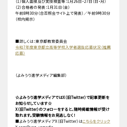
（1）個人面接及び実技検査等：1月26日・27日（日・月）
（2）合格者の発表：1月31日（金）
午前8時30分（合否照会サイト上で発表）／午前9時30分
（校内掲示）
■詳しくは：東京都教育委員会
令和7年度東京都立高等学校入学者選抜応募状況（推薦
応募）
（よみうり進学メディア編集部）
☆よみうり進学メディアではX（旧Twitter）で記事更新を
お知らせしています☆
X（旧Twitter）のフォローをすると、随時掲載情報が受け
取れます。受験情報をお見逃しなく！
■よみうり進学メディアX（旧Twitter）は
こちらをクリック
X.com@yag_ysmedia