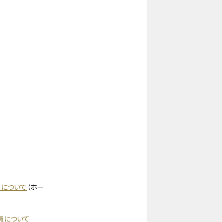
について
（ホー
員について