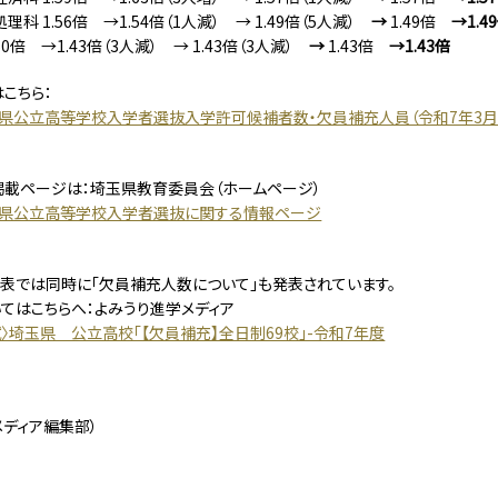
科 1.56倍 →1.54倍（1人減） → 1.49倍（5人減）
→
1.49倍
→1.4
50倍 →1.43倍（3人減） → 1.43倍（3人減）
→
1.43倍
→1.43倍
こちら：
県公立高等学校入学者選抜入学許可候補者数・欠員補充人員（令和7年3月6日
載ページは：埼玉県教育委員会（ホームページ）
玉県公立高等学校入学者選抜に関する情報ページ
表では同時に「欠員補充人数について」も発表されています。
てはこちらへ：よみうり進学メディア
試〉埼玉県 公立高校「【欠員補充】全日制69校」-令和7年度
メディア編集部）