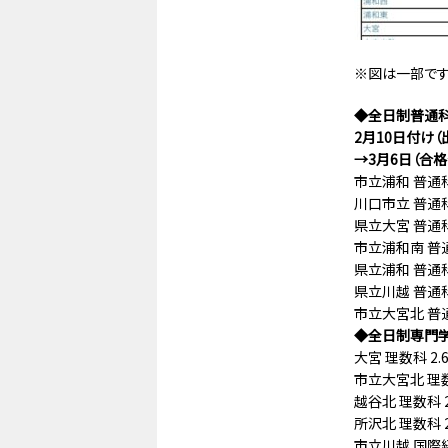
※図は一部で
◆全日制普通科
2月10日付け（
→3月6日（合格
市立浦和 普通科 
川口市立 普通科 
県立大宮 普通科 
市立浦和南 普通科
県立浦和 普通科 
県立川越 普通科 
市立大宮北 普通科
◆全日制専門学
大宮 理数科 2.
市立大宮北 理数科
越谷北 理数科 2
所沢北 理数科 2
市立川越 国際経済