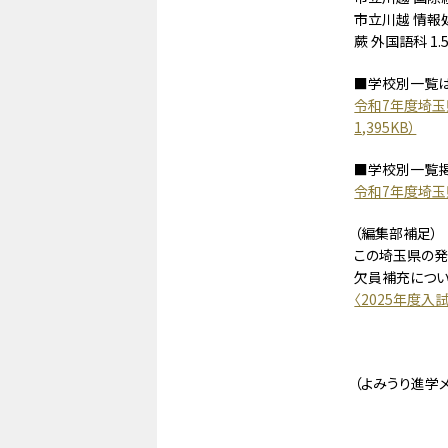
市立川越 情報処理
蕨 外国語科 1.
■学校別一覧は
令和7年度埼玉
1,395KB）
■学校別一覧掲
令和7年度埼
（編集部補足）
この埼玉県の発
欠員補充につい
〈2025年度入
（よみうり進学