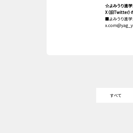
☆よみうり進学メ
X（旧Twitt
■よみうり進学メ
x.com@yag_y
すべて