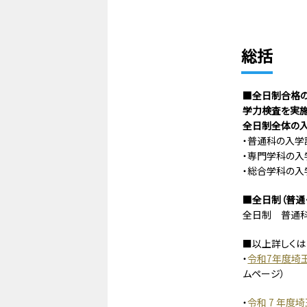
総括
■全日制合格の
学力検査を実施
全日制全体の入学
・普通科の入学許
・専門学科の入学
・総合学科の入学
■全日制（普通
全日制 普通科
■以上詳しくは
・
令和7年度埼
ムページ）
・
令和 7 年