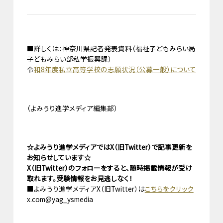
■詳しくは：神奈川県記者発表資料（福祉子どもみらい局
子どもみらい部私学振興課）
令
和8年度私立高等学校の志願状況（公募一般）について
（よみうり進学メディア編集部）
☆よみうり進学メディアではX（旧Twitter）で記事更新を
お知らせしています☆
X（旧Twitter）のフォローをすると、随時掲載情報が受け
取れます。受験情報をお見逃しなく！
■よみうり進学メディアX（旧Twitter）は
こちらをクリック
x.com@yag_ysmedia