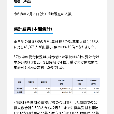
集計時点
令和8年２月３日（火）15時現在の人数
集計結果（中間集計）
全日制公募 57校のうち、集計校 57校。募集人員9,463人
に対し45,375人が出願し、倍率は4.79倍となりました。
57校中の受付状況は、締め切った学校は43校、受け付け
中が14校（うち２月３日締切は４校）、受け付け開始前で
集計外となった高校は0校でした。
（注記1）全日制公募校57校の今回集計した期間での公
募人数合計9,533人から、2月3日までに募集受付を開始
していない試験の公募人数（70人）を引いた数字が、公募