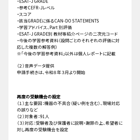
・ESAT-J GRADE
・参考CEFR-Jレベル
・スコア
・該当GRADEに係るCAN-DO STATEMENTS
・学習アドバイス、Part 別評価
・ESAT-J GRADE別 教材等紹介ページの二次元コード
・今後の学習参考資料（設問ごとのそれぞれの評価に対
応した複数の解答例）
※「今後の学習参考資料」以外は個人レポートに記載
（２）音声データ提供
申請手続きは、令和８年３月より開始
再度の受験機会の設定
（１）主な要因：機器の不具合（疑い例を含む）、現場対応
の誤りなど
（２）対象者：91人
（３）対応：受験者及び保護者に説明・謝罪の上、希望者に
対し再度の受験機会を設定