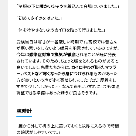
「制服の下に
暖かいシャツ
を着込んで会場にいきました。」
「初めて
タイツ
をはいた。」
「体を冷やさないよう
カイロ
を貼って行きました。」
受験当日は寒さが一番厳しい時期です。高校では皆さん
が寒い思いをしないよう暖房を用意されているのですが、
今年は感染症対策で換気が徹底
されることが既に発表
されています。そのため、ちょっと暖をとれるものがあると
良いでしょう。先輩たちからは、
カイロやひざ掛け、マフラ
ー、ベストなど寒くなったら身につけられるもの
があった
方が良いという声が多く寄せられました。ただ「厚着をし
すぎて少し苦しかった…」なんて声も。いずれにしても体温
調整できる準備はあったほうが良さそうです。
腕時計
「腕から外して机の上に置いておくと視界に入るので時間
の確認がしやすいです。」