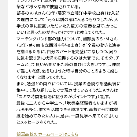
チングバンド全国大会」や自治体イベントへの客演、文化
祭など様々な場で披露されている。
部長のＫ・Aさん（３年・藤沢市立湘洋中学校出身）は入部
の理由について「元々は別の部に入るつもりでしたが、入
学式の際に披露いただいた先輩方の演奏を見て、かっこ
いい！と思ったのがきっかけです」と教えてくれた。
マーチングバンド部の魅力について、副部長のＳ・Ｍさん
（３年・茅ヶ崎市立西浜中学校出身）は「全員の動きと演奏
を揃えるために、自分のパートを完璧にこなしつつ、周り
に気を配り常に状況を把握するのは大変です。その分、チ
ームとして良い結果が出た時の喜びは大きいですし、仲間
が難しい役割を成功させた時は自分のことのように嬉し
くなります」と語ってくれた。
また、勉強との両立については、授業の合間や部活動後に
集中して取り組むことで実現させているそうだ。Ｋさんは
「スキマ時間を有効に使うのがポイントです」と話す。
最後に二人から中学生へ、「吹奏楽経験者もいますが初
心者も多く、誰でも活躍できる環境です。高校から団体競
技を始めてみたい人は、是非、一度見学へ来てください」
とメッセージをくれた。
鵠沼高校のホームページはこちら