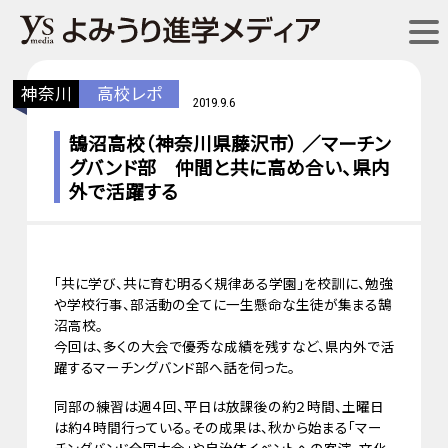
神奈川
高校レポ
2019.9.6
鵠沼高校（神奈川県藤沢市） ／マーチン
グバンド部 仲間と共に高め合い、県内
外で活躍する
「共に学び、共に育む明るく規律ある学園」を校訓に、勉強
や学校行事、部活動の全てに一生懸命な生徒が集まる鵠
沼高校。
今回は、多くの大会で優秀な成績を残すなど、県内外で活
躍するマーチングバンド部へ話を伺った。
同部の練習は週４回、平日は放課後の約２時間、土曜日
は約４時間行っている。その成果は、秋から始まる「マー