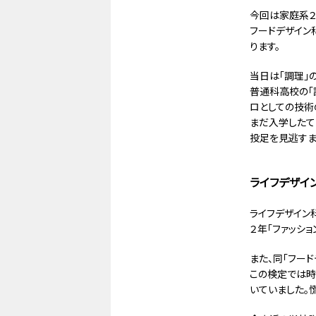
今回は家庭系２
フードデザイン
ります。
当日は「調理」
普通科高校の「
ロとしての技術
まだ入学したて
投足を見逃すま
ライフデザイ
ライフデザイン
２年「ファッシ
また、同「フー
この検定では時
いていました。