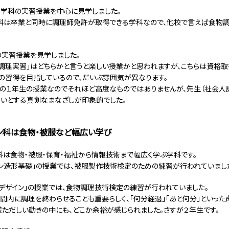
学科の実習授業を中心に見学しました。
科は卒業と同時に調理師免許が取得できる学科なので、他校で言えば食物
の実習授業を見学しました。
調理実習」はどちらかと言うと楽しい授業かと思われますが、こちらは資格取
の習得を目指しているので、だいぶ雰囲気が異なります。
の１年生の授業なのでそれほど高度なものではありませんが、先生（社会人
いとする真剣なまなざしが印象的でした。
ン科は食物・被服など幅広い学び
科は食物・被服・保育・福祉から情報技術まで幅広く学ぶ学科です。
ョン造形基礎」の授業では、被服製作技術検定のための練習が行われていまし
ドデザイン」の授業では、食物調理技術検定の練習が行われていました。
間内に調理を終わらせることも重要らしく、「何分経過」「あと何分」といっ
慌ただしい動きの中にも、どこか余裕が感じられました。さすが２年生です。