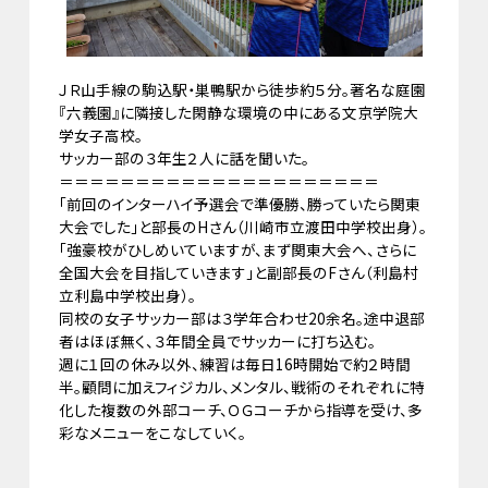
ＪＲ山手線の駒込駅・巣鴨駅から徒歩約５分。著名な庭園
『六義園』に隣接した閑静な環境の中にある文京学院大
学女子高校。
サッカー部の３年生２人に話を聞いた。
＝＝＝＝＝＝＝＝＝＝＝＝＝＝＝＝＝＝＝＝＝
「前回のインターハイ予選会で準優勝、勝っていたら関東
大会でした」と部長のHさん（川崎市立渡田中学校出身）。
「強豪校がひしめいていますが、まず関東大会へ、さらに
全国大会を目指していきます」と副部長のFさん（利島村
立利島中学校出身）。
同校の女子サッカー部は３学年合わせ20余名。途中退部
者はほぼ無く、３年間全員でサッカーに打ち込む。
週に１回の休み以外、練習は毎日16時開始で約２時間
半。顧問に加えフィジカル、メンタル、戦術のそれぞれに特
化した複数の外部コーチ、ＯＧコーチから指導を受け、多
彩なメニューをこなしていく。