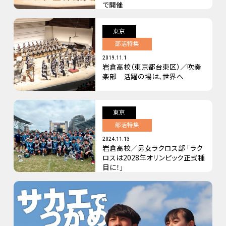
で開催
東京
部活特集
2019.11.1
岩倉高校（東京都台東区）／吹奏
楽部 活躍の場は、世界へ
東京
部活特集
2024.11.13
岩倉高校／男女ラクロス部 「ラク
ロスは2028年オリンピック正式種
目に！」