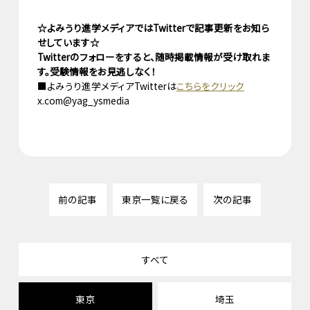
☆よみうり進学メディアではTwitterで記事更新をお知ら
せしています☆
Twitterのフォローをすると、随時掲載情報が受け取れま
す。受験情報をお見逃しなく！
■よみうり進学メディアTwitterは
こちらをクリック
x.com@yag_ysmedia
前の記事
東京一覧に戻る
次の記事
すべて
東京
埼玉