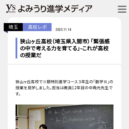
埼玉
高校レポ
2025.11.14
狭山ヶ丘高校（埼玉県入間市）「緊張感
の中で考える力を育てる」-これが高校
の授業だ
狭山ヶ丘高校でⅡ類特別進学コース３年生の「数学Ⅲ」の
授業を見学しました。担当は教員12年目の中角元先生で
す。