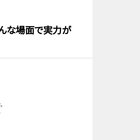
どんな場面で実力が
。
。