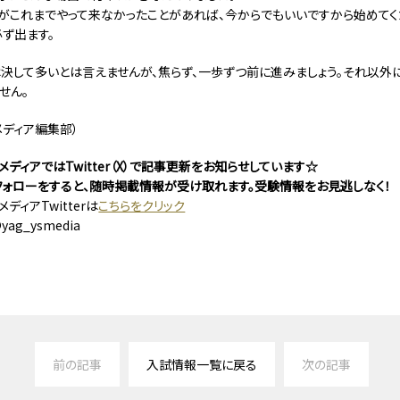
がこれまでやって来なかったことがあれば、今からでもいいですから始めてく
ず出ます。
決して多いとは言えませんが、焦らず、一歩ずつ前に進みましょう。それ以外
せん。
メディア編集部）
ディアではTwitter（X）で記事更新をお知らせしています☆
X）のフォローをすると、随時掲載情報が受け取れます。受験情報をお見逃しなく！
ディアTwitterは
こちらをクリック
@yag_ysmedia
前の記事
入試情報一覧に戻る
次の記事