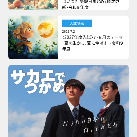
はいつ？「受験日まとめ」順次更
新-令和９年度
入試情報
2026.7.2
〈2027年度入試〉７・８月のテーマ
「夏を生かし、夏に伸ばす」-令和９
年度