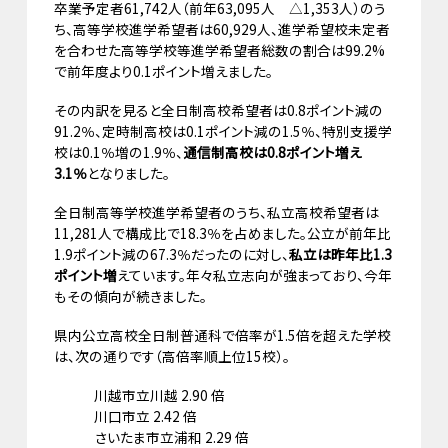
卒業予定者61,742人（前年63,095人 △1,353人）のう
ち、高等学校進学希望者は60,929人、進学希望校未定者
を合わせた高等学校等進学希望者総数の割合は99.2%
で前年度より0.1ポイント増えました。
その内訳を見ると全日制高校希望者は0.8ポイント減の
91.2％、定時制高校は0.1ポイント減の1.5％、特別支援学
校は0.1％増の1.9％、
通信制高校は0.8ポイント増え
3.1％
となりました。
全日制高等学校進学希望者のうち、私立高校希望者は
11,281人で構成比で18.3％を占めました。公立が前年比
1.9ポイント減の67.3％だったのに対し、
私立は昨年比1.3
ポイント増
えています。年々私立志向が強まっており、今年
もその傾向が続きました。
県内公立高校全日制普通科で倍率が1.5倍を超えた学校
は、次の通りです（高倍率順上位15校）。
川越市立川越 2.90 倍
川口市立 2.42 倍
さいたま市立浦和 2.29 倍