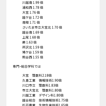
川越南 1.99 倍
浦和西 1.78 倍
大宮 1.76 倍
越ケ谷 1.72 倍
南稜 1.71 倍
さいたま市立大宮北 1.70 倍
越谷南 1.69 倍
上尾 1.68 倍
蕨 1.63 倍
所沢北 1.59 倍
鳩ケ谷 1.59 倍
熊谷西 1.55 倍
専門・総合学科では
大宮 理数科2.18倍
久喜工業 情報技術1.90倍
川口市立 理数科1.83倍
市立大宮北 理数科1.80倍
川越工業 デザイン科1.80倍
越谷総合 技術情報技術1.75倍
杉戸農業 生物生産技術1.65倍