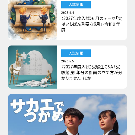
入試情報
2026.6.4
〈2027年度入試〉６月のテーマ「実
はいちばん重要な6月」-令和９年
度
入試情報
2026.6.5
〈2027年度入試〉受験生Q&A 「受
験勉強1年分の計画の立て方が分
かりません」ほか