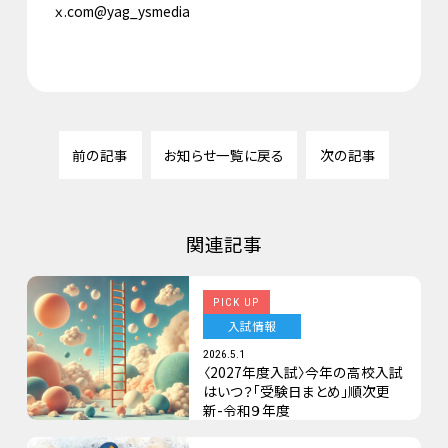
ｘ.com@yag_ysmedia
前の記事
お知らせ一覧に戻る
次の記事
関連記事
PICK UP
入試情報
2026.5.1
〈2027年度入試〉今年の高校入試
はいつ？「受験日まとめ」順次更
新-令和９年度