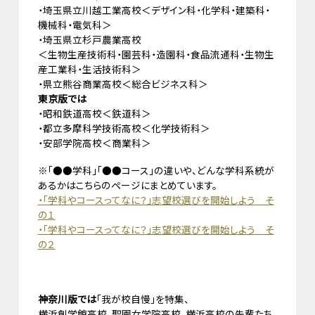
・埼玉県立川越工業高校＜デザイン科・化学科・建築科・
機械科・電気科＞
・埼玉県立杉戸農業高校
＜生物生産技術科・園芸科・造園科・食品流通科・生物生
産工業科・生活技術科＞
・県立熊谷商業高校＜総合ビジネス科＞
東京版では
・昭和鉄道高校＜鉄道科＞
・都立多摩科学技術高校＜化学技術科＞
・安部学院高校＜商業科＞
※「●●学科」「●●コース」の違いや、どんな学科系統が
あるかはこちらのページにまとめています。
・「学科やコースってなに？」志望校選びを開始しよう そ
の１
・「学科やコースってなに？」志望校選びを開始しよう そ
の２
神奈川版では
「我が校自慢」を特集、
横浜創学館高校、聖園女学院高校、横浜高校の先輩たち