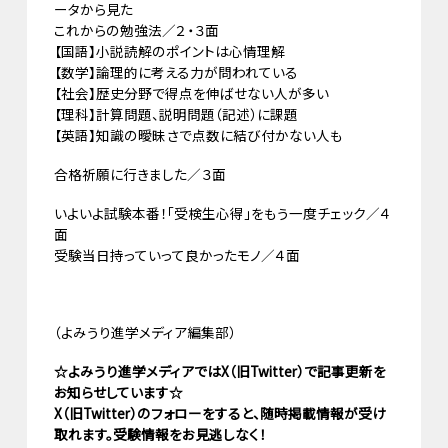
ータから見た
これからの勉強法／２・３面
【国語】小説読解のポイントは心情理解
【数学】論理的に考える力が問われている
【社会】歴史分野で得点を伸ばせない人が多い
【理科】計算問題、説明問題（記述）に課題
【英語】知識の曖昧さで点数に結び付かない人も
合格祈願に行きました／３面
いよいよ試験本番！「受検生心得」をもう一度チェック／４
面
受験当日持っていって良かったモノ／４面
（よみうり進学メディア編集部）
☆よみうり進学メディアではX（旧Twitter）で記事更新を
お知らせしています☆
X（旧Twitter）のフォローをすると、随時掲載情報が受け
取れます。受験情報をお見逃しなく！