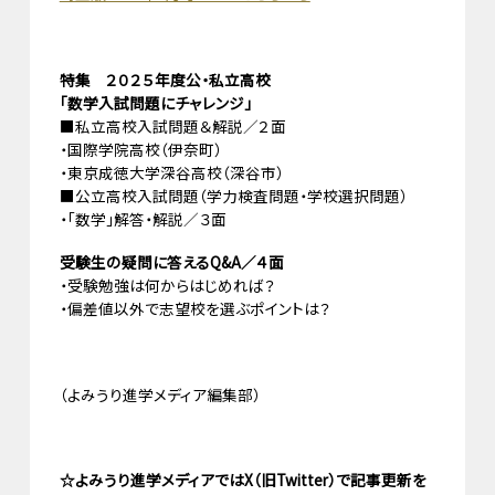
特集 ２０２５年度公・私立高校
「数学入試問題にチャレンジ」
■私立高校入試問題＆解説／２面
・国際学院高校（伊奈町）
・東京成徳大学深谷高校（深谷市）
■公立高校入試問題（学力検査問題・学校選択問題）
・「数学」解答・解説／３面
受験生の疑問に答えるQ&A／４面
・受験勉強は何からはじめれば？
・偏差値以外で志望校を選ぶポイントは？
（よみうり進学メディア編集部）
☆よみうり進学メディアではX（旧Twitter）で記事更新を