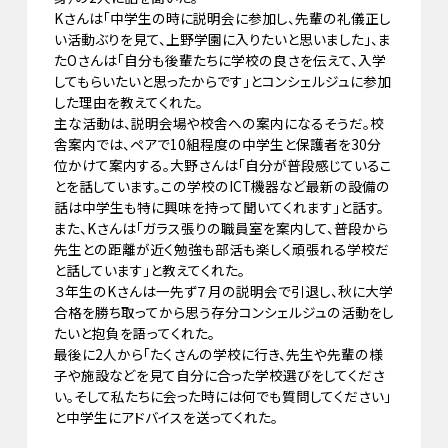
Kさんは「中学生の時に説明会に参加し、先輩の礼儀正し
い活動ぶりを見て、上野学園に入りたいと思いました」、ま
たOさんは「自分も後輩たちに学校の良さを伝えて、入学
してもらいたいと思ったからです」とコンシェルジュに参加
した理由を教えてくれた。
主な活動は、説明会場や校舎への案内になるそうだ。校
舎案内では、ペアで10組程度の中学生と保護者を30分
位かけて案内する。大野さんは「自分が普段感じているこ
とを話しています。この学校のICT機器など最新の設備の
話は中学生も特に興味を持って聞いてくれます」と話す。
また、Kさんは「ガラス張りの職員室を案内して、普段から
先生との距離が近く勉強も部活も楽しく頑張れる学校だ
と話しています」と教えてくれた。
３年生のKさんは一先ず７月の説明会で引退し、秋に大学
合格を勝ち取ってから思う存分コンシェルジュの活動をし
たいと抱負を語ってくれた。
最後に2人から「たくさんの学校に行き、先生や先輩の様
子や施設などを見て自分に合った学校選びをしてくださ
い。そして私たちに会った時には何でも質問してください」
と中学生にアドバイスを送ってくれた。