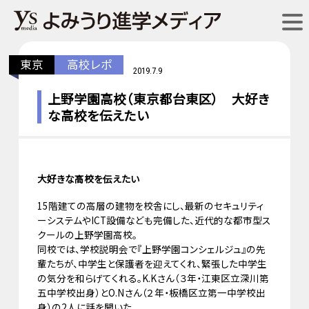
東京
高校レポ
2019.7.9
上野学園高校（東京都台東区） 大好き
な高校を伝えたい
大好きな高校を伝えたい
15階建ての高層の建物を校舎にし、最新のセキュリティ
ーシステムやICT設備なども完備した、近代的な都市型ス
クールの上野学園高校。
同校では、学校説明会で『上野学園コンシェルジュ』の先
輩たちが、中学生と保護者を迎えてくれ、緊張した中学生
の気分を和らげてくれる。K.Kさん（３年・江東区立深川第
五中学校出身）とO.Nさん（２年・板橋区立第一中学校出
身）の2人に話を聞いた。