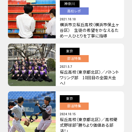
神奈川
高校レポ
2021.10.10
横浜市立桜丘高校（横浜市保土ヶ
谷区） 生徒の希望をかなえるた
め一人ひとりを丁寧に指導
東京
部活特集
2021.5.7
桜丘高校（東京都北区）／バトント
ワリング部 10回目の全国大会
へ!
東京
部活特集
2024.10.15
桜丘高校（東京都北区）／高校硬
式野球部「勝ちより価値ある部
活！」