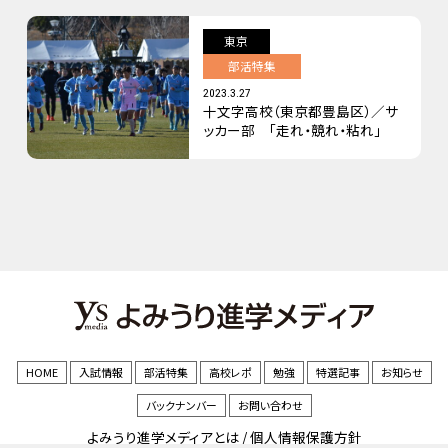
東京
部活特集
2023.3.27
十文字高校（東京都豊島区）／サ
ッカー部 「走れ・競れ・粘れ」
HOME
入試情報
部活特集
高校レポ
勉強
特選記事
お知らせ
バックナンバー
お問い合わせ
よみうり進学メディアとは
/
個人情報保護方針