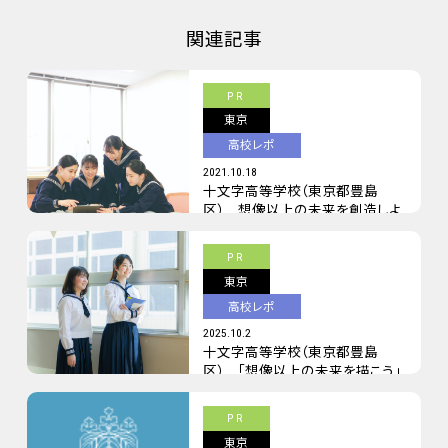
関連記事
PR
東京
高校レポ
2021.10.18
十文字高等学校（東京都豊島
区） 想像以上の未来を創造しよ
う
PR
東京
高校レポ
2025.10.2
十文字高等学校（東京都豊島
区） 「想像以上の未来を描こう」
PR
東京