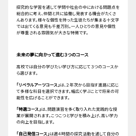
探究的な学習を通して学問や社会の中における問題点を
総合的に考え、仲間と共に協働し発表する機会がたくさ
んあります。様々な個性を持った生徒たちが集まる十文字
では出てくる意見も千差万別。一人ひとりの意見や個性
が尊重される雰囲気が大きな特徴です。
未来の夢に向かって進む３つのコース
高校では自分の学びたい学び方に応じて３つのコースか
ら選びます。
「リベラルアーツコース」
は、２年次から目指す進路に応じ
て多様な科目を選択できます。幅広く学ぶことで将来の可
能性を広げることができます。
「特選コース」
は、問題演習を多く取り入れた実践的な授
業が展開されます。こつこつと学びを積み上げ、高い学力
の向上を目指します。
「自己発信コース」
は週４時間の探究活動を通して自分の