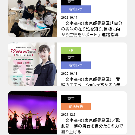
東京
高校レポ
2023.10.11
十文字高校（東京都豊島区）「自分
の興味の在り処を知り、目標に向
かう生徒をサポート 」-進路指導
PR
東京
高校レポ
2020.10.18
十文字高校（東京都豊島区） 受
験のモチベーションを高める３年
間
東京
部活特集
2021.12.3
十文字高校（東京都豊島区）／歌
劇部 夢の舞台を自分たちの力で
創り上げる