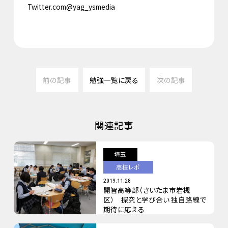
Twitter.com@yag_ysmedia
前の記事
勉強一覧に戻る
次の記事
関連記事
埼玉
高校レポ
2019.11.28
開智高等部（さいたま市岩槻
区） 探究と学び合い 独自路線で
期待に応える