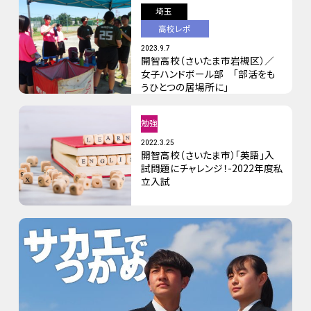
埼玉
高校レポ
2023.9.7
開智高校（さいたま市岩槻区）／
女子ハンドボール部 「部活をも
うひとつの居場所に」
勉強
2022.3.25
開智高校（さいたま市）「英語」入
試問題にチャレンジ！-2022年度私
立入試