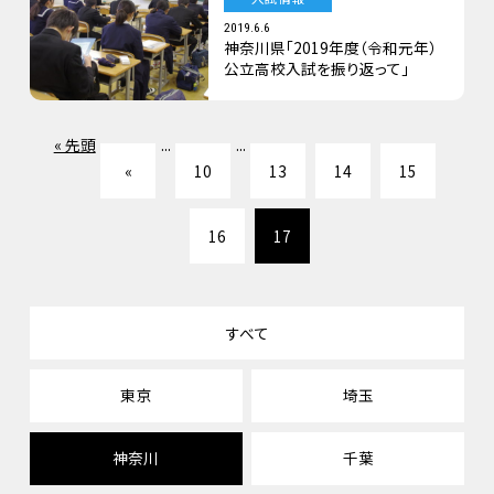
2019.6.6
神奈川県「2019年度（令和元年）
公立高校入試を振り返って」
« 先頭
...
...
«
10
13
14
15
16
17
すべて
東京
埼玉
神奈川
千葉