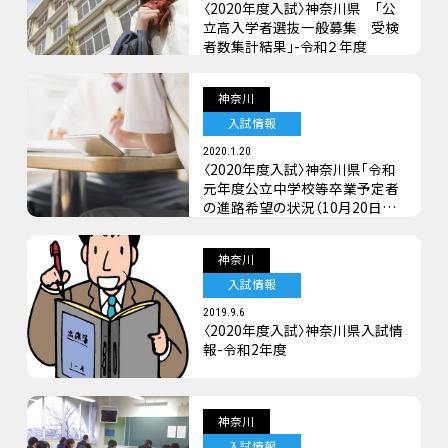
〈2020年度入試〉神奈川県 「公
立高入学者選抜一般募集 受検
者数集計結果」-令和２年度
神奈川
入試情報
2020.1.20
〈2020年度入試〉神奈川県「令和
元年度公立中学校等卒業予定者
の進路希望の状況（10月20日現
在）」の発表から-令和２年度
神奈川
入試情報
2019.9.6
〈2020年度入試〉神奈川県入試情
報-令和2年度
神奈川
入試情報