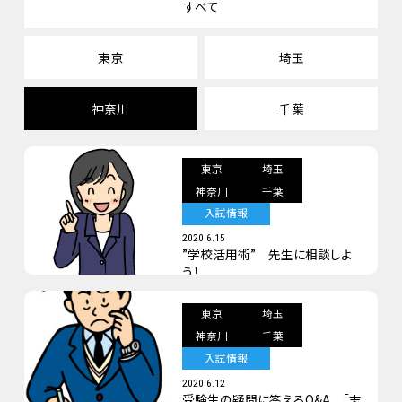
すべて
東京
埼玉
神奈川
千葉
東京
埼玉
神奈川
千葉
入試情報
2020.6.15
”学校活用術” 先生に相談しよ
う！
東京
埼玉
神奈川
千葉
入試情報
2020.6.12
受験生の疑問に答えるQ&A 「志