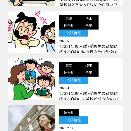
望校はどうやって決めたら良いで
すか？」
東京
埼玉
神奈川
千葉
入試情報
2020.5.15
〈2021年度入試〉受験生の疑問に
答えるQ&A「私の行きたい高校は
偏差値が高いので偏差値を上げ
たいです」ほか
東京
埼玉
神奈川
千葉
入試情報
2020.4.10
〈2021年度入試〉受験生の疑問に
答えるQ&A「志望校が公立なので
すが入試制度について全然分から
ず不安です」ほか
神奈川
入試情報
2020.2.17