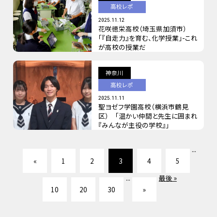
高校レポ
2025.11.12
花咲徳栄高校（埼玉県加須市）
「『自走力』を育む、化学授業」-これ
が高校の授業だ
神奈川
高校レポ
2025.11.11
聖ヨゼフ学園高校（横浜市鶴見
区） 「温かい仲間と先生に囲まれ
『みんなが主役の学校』」
...
«
1
2
3
4
5
...
最後 »
10
20
30
»