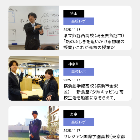
埼玉
高校レポ
2025.11.18
県立熊谷西高校（埼玉県熊谷市）
「熱のふしぎを追いかける物理の
授業」-これが高校の授業だ
神奈川
高校レポ
2025.11.17
横浜創学館高校（横浜市金沢
区） 「新食堂『夕照キャビン』 高
校生活を船旅になぞらえて」
東京
高校レポ
2025.11.17
サレジアン国際学園高校（東京都