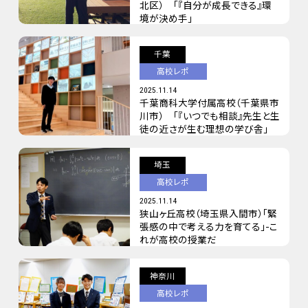
北区） 「『自分が成長できる』環
境が決め手」
千葉
高校レポ
2025.11.14
千葉商科大学付属高校（千葉県市
川市） 「『いつでも相談』先生と生
徒の近さが生む理想の学び舎」
埼玉
高校レポ
2025.11.14
狭山ヶ丘高校（埼玉県入間市）「緊
張感の中で考える力を育てる」-こ
れが高校の授業だ
神奈川
高校レポ