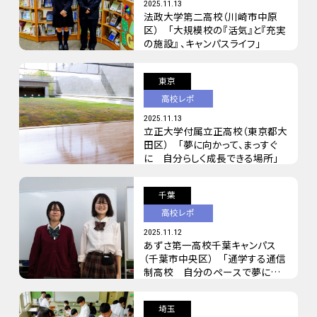
2025.11.13
法政大学第二高校（川崎市中原
区） 「大規模校の『活気』と『充実
の施設』 、キャンパスライフ」
東京
高校レポ
2025.11.13
立正大学付属立正高校（東京都大
田区） 「夢に向かって、まっすぐ
に 自分らしく成長できる場所」
千葉
高校レポ
2025.11.12
あずさ第一高校千葉キャンパス
（千葉市中央区） 「通学する通信
制高校 自分のペースで夢に挑
む」
埼玉