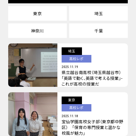
東京
埼玉
神奈川
千葉
埼玉
高校レポ
2025.11.19
県立越谷南高校（埼玉県越谷市）
「英語で動く、英語で考える授業」-
これが高校の授業だ
東京
高校レポ
2025.11.18
宝仙学園高校女子部（東京都中野
区） 「保育の専門授業と温かな
校風が魅力」