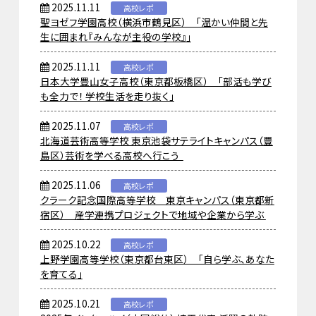
2025.11.11
高校レポ
聖ヨゼフ学園高校（横浜市鶴見区） 「温かい仲間と先
生に囲まれ『みんなが主役の学校』」
2025.11.11
高校レポ
日本大学豊山女子高校（東京都板橋区） 「部活も学び
も全力で！ 学校生活を走り抜く」
2025.11.07
高校レポ
北海道芸術高等学校 東京池袋サテライトキャンパス（豊
島区）芸術を学べる高校へ行こう
2025.11.06
高校レポ
クラーク記念国際高等学校 東京キャンパス（東京都新
宿区） 産学連携プロジェクトで地域や企業から学ぶ
2025.10.22
高校レポ
上野学園高等学校（東京都台東区） 「自ら学ぶ、あなた
を育てる」
2025.10.21
高校レポ