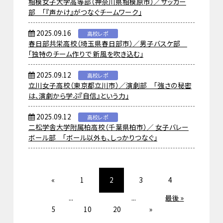
相模女子大学高等部（神奈川県相模原市）／サッカー
部 「『声かけ』がつなぐチームワーク」
2025.09.16
高校レポ
春日部共栄高校（埼玉県春日部市）／男子バスケ部
「独特のチーム作りで 新風を吹き込む」
2025.09.12
高校レポ
立川女子高校（東京都立川市）／演劇部 「強さの秘密
は、演劇から学ぶ『自信』という力」
2025.09.12
高校レポ
二松学舎大学附属柏高校（千葉県柏市）／ 女子バレー
ボール部 「ボール以外も、しっかりつなぐ」
«
1
2
3
4
...
...
最後 »
5
10
20
»