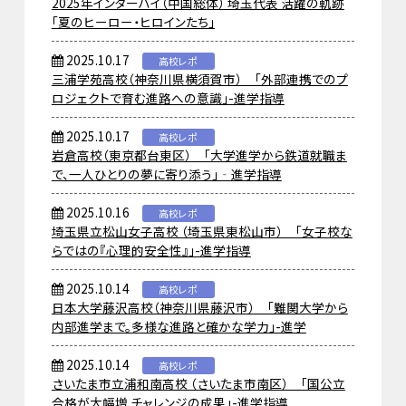
2025年インターハイ（中国総体） 埼玉代表 活躍の軌跡
「夏のヒーロー・ヒロインたち」
2025.10.17
高校レポ
三浦学苑高校（神奈川県横須賀市） 「外部連携でのプ
ロジェクトで育む進路への意識」-進学指導
2025.10.17
高校レポ
岩倉高校（東京都台東区） 「大学進学から鉄道就職ま
で、一人ひとりの夢に寄り添う」‐進学指導
2025.10.16
高校レポ
埼玉県立松山女子高校 （埼玉県東松山市） 「女子校な
らではの『心理的安全性』」-進学指導
2025.10.14
高校レポ
日本大学藤沢高校（神奈川県藤沢市） 「難関大学から
内部進学まで。多様な進路と確かな学力」-進学
2025.10.14
高校レポ
さいたま市立浦和南高校 （さいたま市南区） 「国公立
合格が大幅増 チャレンジの成果」-進学指導