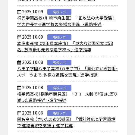
2025.10.09
高校レポ
桐光学園高校（川崎市麻生区） 「正攻法の大学受験！
学力伸長する進学校の多様な実践 」-進路指導
2025.10.09
高校レポ
本庄東高校 （埼玉県本庄市） 「東大など国公立に58
名、 放課後も元気な進学校へ」-進学指導
2025.10.08
高校レポ
八王子学園八王子高校（八王子市） 「国公立から芸術・
スポーツまで、多様な進路を実現」-進学指導
2025.10.08
高校レポ
橘学苑高校（横浜市鶴見区） 「３コース制で『個』に寄り
添った進路指導」-進学指導
2025.10.06
高校レポ
開智高校 （さいたま市岩槻区） 「個別対応と学習環境
で 進路実現を支援 」-進学指導