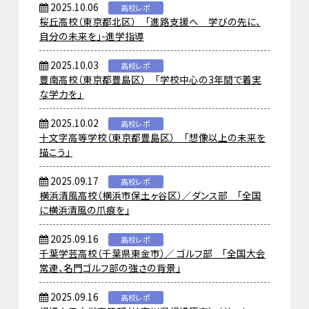
2025.10.06
高校レポ
桜丘高校（東京都北区） 「進路支援へ 学びの先に、
自分の未来を」-進学指導
2025.10.03
高校レポ
豊南高校（東京都豊島区） 「学校中心の3年間で着実
な学力を」
2025.10.02
高校レポ
十文字高等学校（東京都豊島区） 「想像以上の未来を
描こう」
2025.09.17
高校レポ
横浜清風高校（横浜市保土ヶ谷区）／ダンス部 「全国
に横浜清風の爪痕を」
2025.09.16
高校レポ
千葉学芸高校（千葉県東金市）／ ゴルフ部 「全国大会
常連、名門ゴルフ部の強さの背景」
2025.09.16
高校レポ