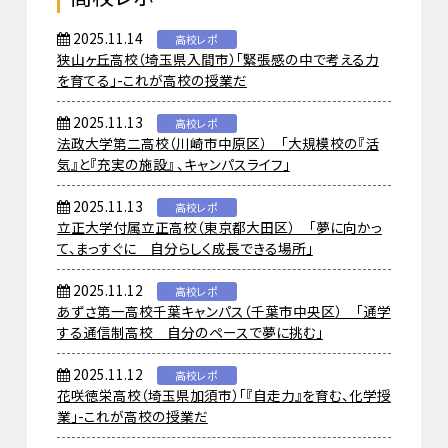
2025.11.14
高校レポ
狭山ヶ丘高校（埼玉県入間市）「緊張感の中で考える力
を育てる」-これが高校の授業だ
2025.11.13
高校レポ
法政大学第二高校（川崎市中原区） 「大規模校の『活
気』と『充実の施設』 、キャンパスライフ」
2025.11.13
高校レポ
立正大学付属立正高校（東京都大田区） 「夢に向かっ
て、まっすぐに 自分らしく成長できる場所」
2025.11.12
高校レポ
あずさ第一高校千葉キャンパス（千葉市中央区） 「通学
する通信制高校 自分のペースで夢に挑む」
2025.11.12
高校レポ
花咲徳栄高校（埼玉県加須市）「『自走力』を育む、化学授
業」-これが高校の授業だ